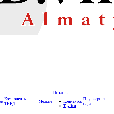
Питание
Компоненты
Плунжерная
ан
Мелкие
Коннектор
ТНВД
пара
Трубки